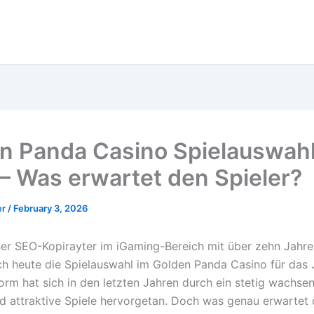
n Panda Casino Spielauswah
– Was erwartet den Spieler?
er
/
February 3, 2026
ner SEO-Kopira­yter im iGaming-Bereich mit über zehn Jahre
ich heute die Spielauswahl im Golden Panda Casino für das 
form hat sich in den letzten Jahren durch ein stetig wachse
nd attraktive Spiele hervorgetan. Doch was genau erwartet 