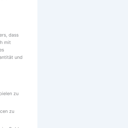
ers, dass
h mit
es
ntität und
pielen zu
ncen zu