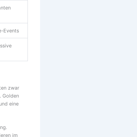
anten
e-Events
ssive
eten zwar
t. Golden
und eine
ng.
ieren im