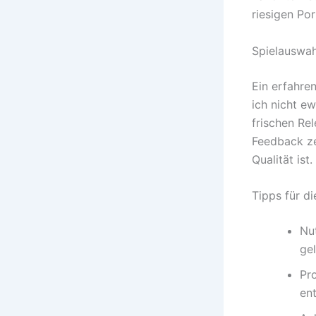
riesigen Por
Spielauswah
Ein erfahre
ich nicht e
frischen Re
Feedback ze
Qualität ist.
Tipps für d
Nut
ge
Pr
en