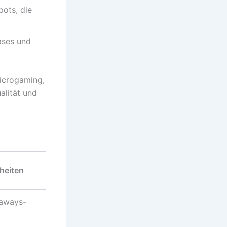
ots, die
ases und
Microgaming,
alität und
heiten
aways-