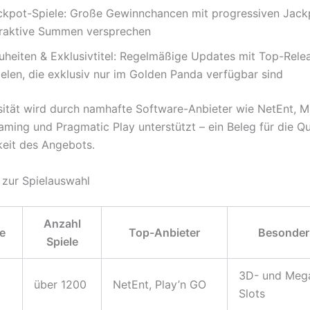
ckpot-Spiele: Große Gewinnchancen mit progressiven Jackp
traktive Summen versprechen
uheiten & Exklusivtitel: Regelmäßige Updates mit Top-Rele
ielen, die exklusiv nur im Golden Panda verfügbar sind
sität wird durch namhafte Software-Anbieter wie NetEnt, 
aming und Pragmatic Play unterstützt – ein Beleg für die Qu
keit des Angebots.
 zur Spielauswahl
Anzahl
e
Top-Anbieter
Besonder
Spiele
3D- und Meg
über 1200
NetEnt, Play’n GO
Slots