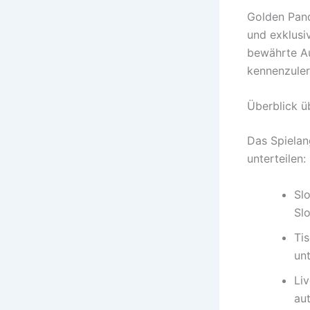
Golden Pand
und exklusiv
bewährte Au
kennenzuler
Überblick ü
Das Spielan
unterteilen:
Sl
Sl
Tis
un
Liv
au