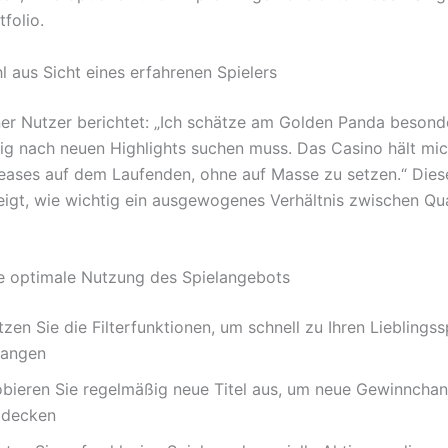
tfolio.
l aus Sicht eines erfahrenen Spielers
ner Nutzer berichtet: „Ich schätze am Golden Panda besond
wig nach neuen Highlights suchen muss. Das Casino hält mic
leases auf dem Laufenden, ohne auf Masse zu setzen.“ Dies
igt, wie wichtig ein ausgewogenes Verhältnis zwischen Qua
ie optimale Nutzung des Spielangebots
zen Sie die Filterfunktionen, um schnell zu Ihren Lieblingss
langen
obieren Sie regelmäßig neue Titel aus, um neue Gewinncha
tdecken