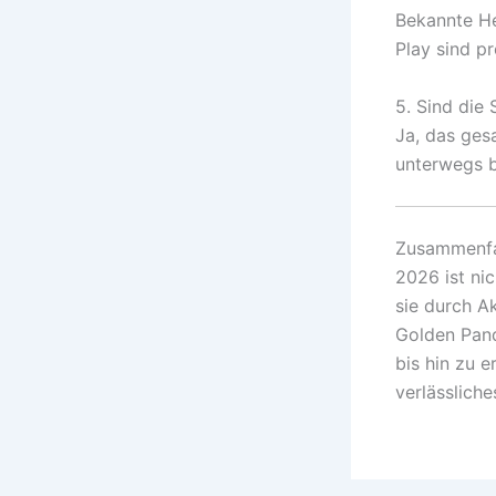
Bekannte He
Play sind p
5. Sind die
Ja, das ges
unterwegs b
Zusammenfas
2026 ist ni
sie durch Ak
Golden Pand
bis hin zu 
verlässliche