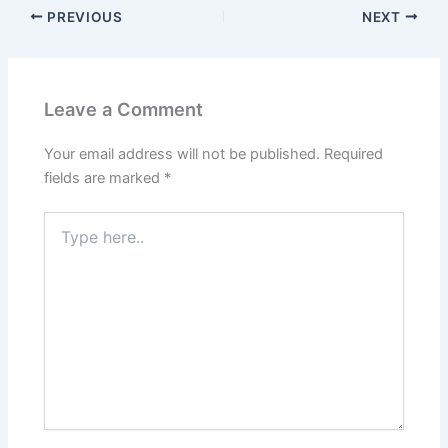
PREVIOUS
NEXT
Leave a Comment
Your email address will not be published.
Required
fields are marked
*
Type
here..