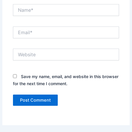
Name*
Email*
Website
Save my name, email, and website in this browser
for the next time I comment.