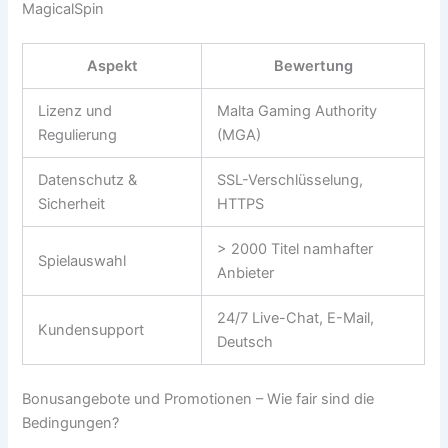
MagicalSpin
Aspekt
Bewertung
Lizenz und
Malta Gaming Authority
Regulierung
(MGA)
Datenschutz &
SSL-Verschlüsselung,
Sicherheit
HTTPS
> 2000 Titel namhafter
Spielauswahl
Anbieter
24/7 Live-Chat, E-Mail,
Kundensupport
Deutsch
Bonusangebote und Promotionen – Wie fair sind die
Bedingungen?