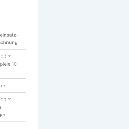
leinsatz-
echnung
100 %,
piele 10-
ots
100 %,
e
ger