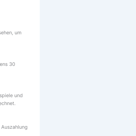
sehen, um
tens 30
spiele und
echnet.
e Auszahlung