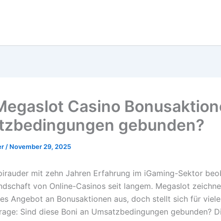
Megaslot Casino Bonusaktion
tzbedingungen gebunden?
er
/
November 29, 2025
irauder mit zehn Jahren Erfahrung im iGaming-Sektor beo
ndschaft von Online-Casinos seit langem. Megaslot zeichne
ves Angebot an Bonusaktionen aus, doch stellt sich für viele
Frage: Sind diese Boni an Umsatzbedingungen gebunden? Di