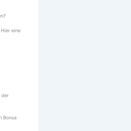
en?
Hier eine
 der
n Bonus