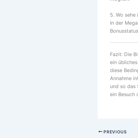
5. Wo sehe 
In der Mega
Bonusstatu
Fazit: Die 
ein übliche
diese Bedin
Annahme inf
und so das 
ein Besuch
PREVIOUS