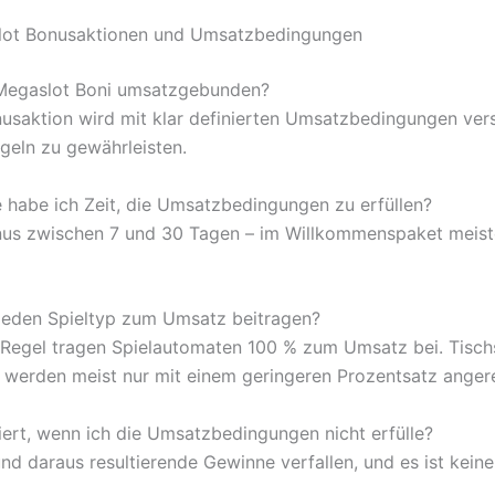
lot Bonusaktionen und Umsatzbedingungen
e Megaslot Boni umsatzgebunden?
nusaktion wird mit klar definierten Umsatzbedingungen ver
egeln zu gewährleisten.
e habe ich Zeit, die Umsatzbedingungen zu erfüllen?
nus zwischen 7 und 30 Tagen – im Willkommenspaket meis
 jeden Spieltyp zum Umsatz beitragen?
r Regel tragen Spielautomaten 100 % zum Umsatz bei. Tisch
 werden meist nur mit einem geringeren Prozentsatz anger
iert, wenn ich die Umsatzbedingungen nicht erfülle?
nd daraus resultierende Gewinne verfallen, und es ist kein