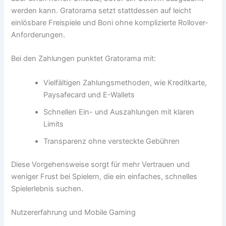
werden kann. Gratorama setzt stattdessen auf leicht
einlösbare Freispiele und Boni ohne komplizierte Rollover-
Anforderungen.
Bei den Zahlungen punktet Gratorama mit:
Vielfältigen Zahlungsmethoden, wie Kreditkarte,
Paysafecard und E-Wallets
Schnellen Ein- und Auszahlungen mit klaren
Limits
Transparenz ohne versteckte Gebühren
Diese Vorgehensweise sorgt für mehr Vertrauen und
weniger Frust bei Spielern, die ein einfaches, schnelles
Spielerlebnis suchen.
Nutzererfahrung und Mobile Gaming