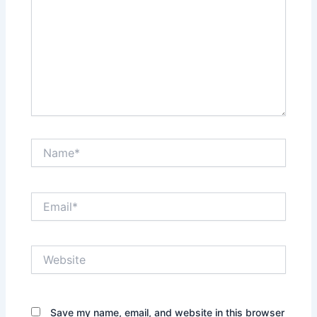
Name*
Email*
Website
Save my name, email, and website in this browser