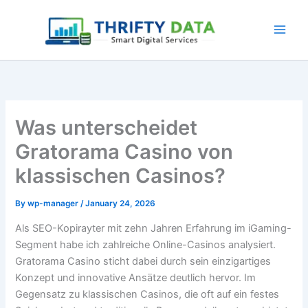
Skip
to
content
Was unterscheidet
Gratorama Casino von
klassischen Casinos?
By
wp-manager
/
January 24, 2026
Als SEO-Kopiraуter mit zehn Jahren Erfahrung im iGaming-
Segment habe ich zahlreiche Online-Casinos analysiert.
Gratorama Casino sticht dabei durch sein einzigartiges
Konzept und innovative Ansätze deutlich hervor. Im
Gegensatz zu klassischen Casinos, die oft auf ein festes