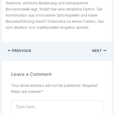
Gewinne, einfache Bedienung und transparente
Bonusmodelle legt, findet hier eine attraktive Option. Die
Kombination aus innovativen Sofortspielen und klarer
Benutzerführung macht Gratorama zu einem Casino, das
sich deutlich vom traditionellen Angebot abhebt.
PREVIOUS
NEXT
Leave a Comment
Your email address will not be published.
Required
fields are marked
*
Type
here..