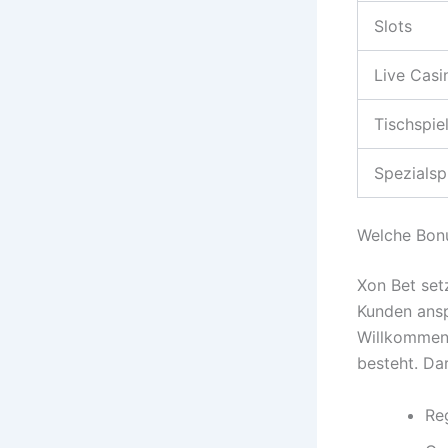
Slots
Live Casi
Tischspie
Spezialsp
Welche Bon
Xon Bet set
Kunden ansp
Willkommens
besteht. Dar
Re