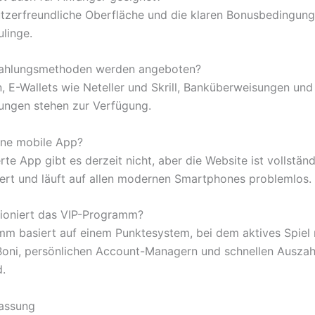
utzerfreundliche Oberfläche und die klaren Bonusbedingung
ulinge.
Zahlungsmethoden werden angeboten?
n, E-Wallets wie Neteller und Skrill, Banküberweisungen und
ngen stehen zur Verfügung.
eine mobile App?
rte App gibt es derzeit nicht, aber die Website ist vollstän
ert und läuft auf allen modernen Smartphones problemlos.
tioniert das VIP-Programm?
m basiert auf einem Punktesystem, bei dem aktives Spiel 
Boni, persönlichen Account-Managern und schnellen Ausza
d.
assung