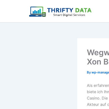
Skip
to
content
Wegwe
Xon B
By
wp-manag
Als erfahre
biete ich I
Casino. Die
Akteur auf 