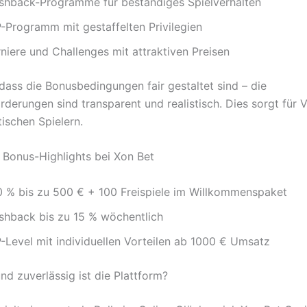
shback-Programme für beständiges Spielverhalten
P-Programm mit gestaffelten Privilegien
niere und Challenges mit attraktiven Preisen
 dass die Bonusbedingungen fair gestaltet sind – die
derungen sind transparent und realistisch. Dies sorgt für V
tischen Spielern.
: Bonus-Highlights bei Xon Bet
0 % bis zu 500 € + 100 Freispiele im Willkommenspaket
shback bis zu 15 % wöchentlich
P-Level mit individuellen Vorteilen ab 1000 € Umsatz
nd zuverlässig ist die Plattform?