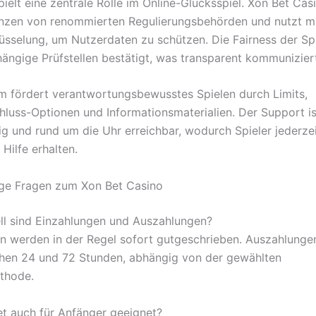
pielt eine zentrale Rolle im Online-Glücksspiel. Xon Bet Cas
enzen von renommierten Regulierungsbehörden und nutzt 
üsselung, um Nutzerdaten zu schützen. Die Fairness der Sp
ängige Prüfstellen bestätigt, was transparent kommuniziert
rm fördert verantwortungsbewusstes Spielen durch Limits,
hluss-Optionen und Informationsmaterialien. Der Support is
g und rund um die Uhr erreichbar, wodurch Spieler jederze
Hilfe erhalten.
ge Fragen zum Xon Bet Casino
ell sind Einzahlungen und Auszahlungen?
n werden in der Regel sofort gutgeschrieben. Auszahlunge
hen 24 und 72 Stunden, abhängig von der gewählten
thode.
Bet auch für Anfänger geeignet?