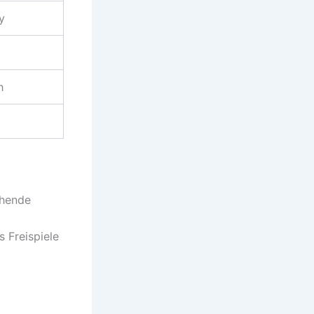
y
h
ehende
 Freispiele