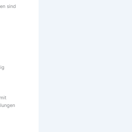
en sind
dig
mit
hlungen