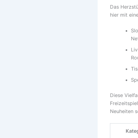
Das Herzstü
hier mit ei
Sl
Ne
Liv
Ro
Tis
Sp
Diese Vielfa
Freizeitspi
Neuheiten sc
Kate