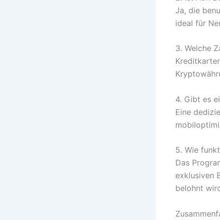
Ja, die ben
ideal für Ne
3. Welche 
Kreditkarte
Kryptowähru
4. Gibt es 
Eine dedizie
mobiloptimi
5. Wie funk
Das Program
exklusiven 
belohnt wir
Zusammenf