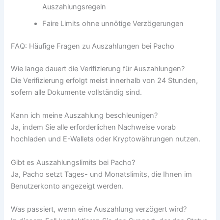
Auszahlungsregeln
Faire Limits ohne unnötige Verzögerungen
FAQ: Häufige Fragen zu Auszahlungen bei Pacho
Wie lange dauert die Verifizierung für Auszahlungen?
Die Verifizierung erfolgt meist innerhalb von 24 Stunden,
sofern alle Dokumente vollständig sind.
Kann ich meine Auszahlung beschleunigen?
Ja, indem Sie alle erforderlichen Nachweise vorab
hochladen und E-Wallets oder Kryptowährungen nutzen.
Gibt es Auszahlungslimits bei Pacho?
Ja, Pacho setzt Tages- und Monatslimits, die Ihnen im
Benutzerkonto angezeigt werden.
Was passiert, wenn eine Auszahlung verzögert wird?