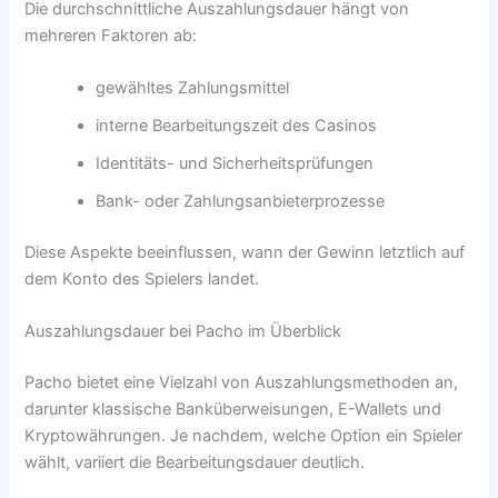
Die durchschnittliche Auszahlungsdauer hängt von
mehreren Faktoren ab:
gewähltes Zahlungsmittel
interne Bearbeitungszeit des Casinos
Identitäts- und Sicherheitsprüfungen
Bank- oder Zahlungsanbieterprozesse
Diese Aspekte beeinflussen, wann der Gewinn letztlich auf
dem Konto des Spielers landet.
Auszahlungsdauer bei Pacho im Überblick
Pacho bietet eine Vielzahl von Auszahlungsmethoden an,
darunter klassische Banküberweisungen, E-Wallets und
Kryptowährungen. Je nachdem, welche Option ein Spieler
wählt, variiert die Bearbeitungsdauer deutlich.