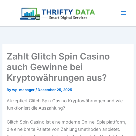
Skip
to
content
Zahlt Glitch Spin Casino
auch Gewinne bei
Kryptowährungen aus?
By
wp-manager
/
December 25, 2025
Akzeptiert Glitch Spin Casino Kryptowährungen und wie
funktioniert die Auszahlung?
Glitch Spin Casino ist eine moderne Online-Spielplattform,
die eine breite Palette von Zahlungsmethoden anbietet.