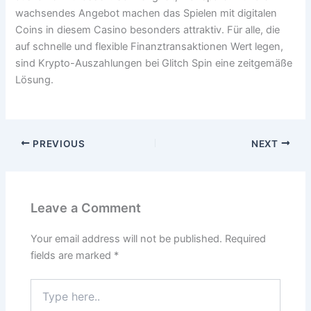
wachsendes Angebot machen das Spielen mit digitalen
Coins in diesem Casino besonders attraktiv. Für alle, die
auf schnelle und flexible Finanztransaktionen Wert legen,
sind Krypto-Auszahlungen bei Glitch Spin eine zeitgemäße
Lösung.
PREVIOUS
NEXT
Leave a Comment
Your email address will not be published.
Required
fields are marked
*
Type
here..